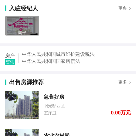
【程燕群】发布了【晋熙镇105国道】的二手房信息
入驻经纪人
更多
【刘研英】发布了【农业农村局】的租房信息
【微信用户】发布了【振龙山庄】的租房信息
【陈孟明】发布了【振龙山庄】的租房信息
【发哥:沙发墙面软包设】发布了【汪洋路80号】的租
周平
房信息
【发哥:沙发墙面软包设】发布了【店面房】的租房信
息
中华人民共和国城市维护建设税法
房产
【唐女士】发布了【急售好房】的二手房信息
中华人民共和国国家赔偿法
资讯
【刘研英】发布了【农业农村局】的二手房信息
中华人民共和国城乡规划法
中华人民共和国土地管理法
出售房源推荐
中华人民共和国继承法
更多
中华人民共和国税收征收管理法
中华人民共和国城市房地产管理法
急售好房
中华人民共和国契税法
阳光邸西区
0.00万元
室厅卫
农业农村局