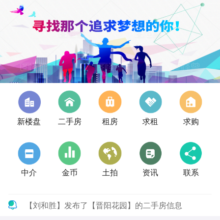
新楼盘
二手房
租房
求租
求购
中介
金币
土拍
资讯
联系
【刘和胜】发布了【晋阳花园】的二手房信息
【詹望松】发布了【老城105国道旁】的二手房信息