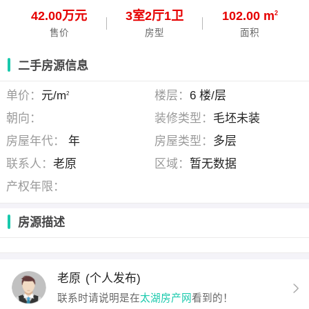
42.00万元
3
室
2
厅
1
卫
102.00 m
2
售价
房型
面积
二手房源信息
单价：
元/m
楼层：
6 楼/层
2
朝向：
装修类型：
毛坯未装
房屋年代：
年
房屋类型：
多层
联系人：
老原
区域：
暂无数据
产权年限：
房源描述
老原
(个人发布)
联系时请说明是在
太湖房产网
看到的！