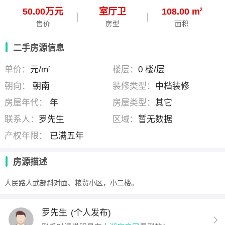
50.00万元
室
厅
卫
108.00 m
2
售价
房型
面积
二手房源信息
单价：
元/m
楼层：
0 楼/层
2
朝向：
朝南
装修类型：
中档装修
房屋年代：
年
房屋类型：
其它
联系人：
罗先生
区域：
暂无数据
产权年限：
已满五年
房源描述
人民路人武部斜对面、粮贸小区，小二楼。
罗先生
(个人发布)